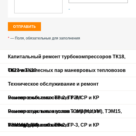
*
— Поля, обязательные для заполнения
Капитальный ремонт турбокомпрессоров ТК18,
ТК23 и ТК30
Обточка колесных пар маневровых тепловозов
Техническое обслуживание и ремонт
маневровых тепловозов ТЭМ
Ремонт в объемах ТР-2, ТР-3, СР и КР
маневровых тепловозов ТЭМ2(М,У,УМ), ТЭМ15,
Ремонт отдельных узлов и агрегатов
ТЭМ18(Д,ДМ) в объеме
маневровых тепловозов
Ремонт в объемах ТР-2, ТР-3, СР и КР