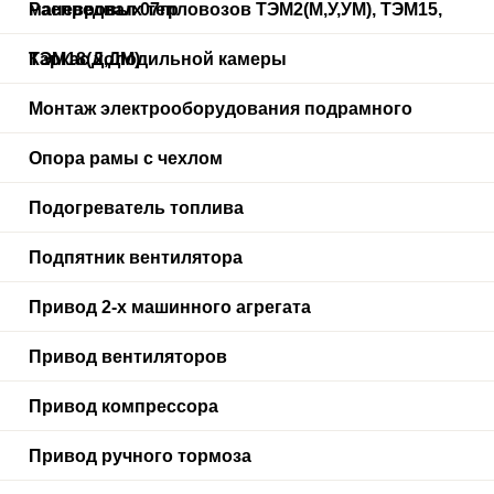
маневровых тепловозов ТЭМ2(М,У,УМ), ТЭМ15,
Распредвал 07гр
ТЭМ18(Д,ДМ)
Каркас холодильной камеры
Монтаж электрооборудования подрамного
Опора рамы с чехлом
Подогреватель топлива
Подпятник вентилятора
Привод 2-х машинного агрегата
Привод вентиляторов
Привод компрессора
Привод ручного тормоза