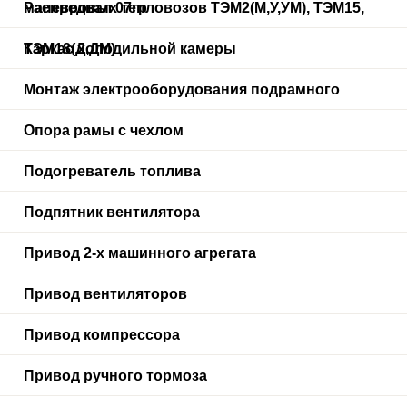
маневровых тепловозов ТЭМ2(М,У,УМ), ТЭМ15,
Распредвал 07гр
ТЭМ18(Д,ДМ)
Каркас холодильной камеры
Монтаж электрооборудования подрамного
Опора рамы с чехлом
Подогреватель топлива
Подпятник вентилятора
Привод 2-х машинного агрегата
Привод вентиляторов
Привод компрессора
Привод ручного тормоза