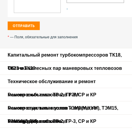
*
— Поля, обязательные для заполнения
Капитальный ремонт турбокомпрессоров ТК18,
ТК23 и ТК30
Обточка колесных пар маневровых тепловозов
Техническое обслуживание и ремонт
маневровых тепловозов ТЭМ
Ремонт в объемах ТР-2, ТР-3, СР и КР
маневровых тепловозов ТЭМ2(М,У,УМ), ТЭМ15,
Ремонт отдельных узлов и агрегатов
ТЭМ18(Д,ДМ) в объеме
маневровых тепловозов
Ремонт в объемах ТР-2, ТР-3, СР и КР