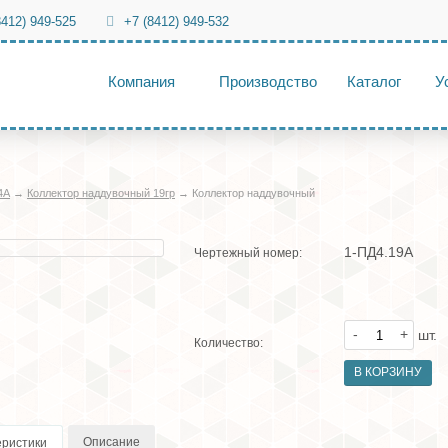
8412) 949-525
+7 (8412) 949-532
Компания
Производство
Каталог
У
4А
→
Коллектор наддувочный 19гр
→
Коллектор наддувочный
1-ПД4.19А
Чертежный номер:
-
+
шт.
Количество:
Описание
еристики