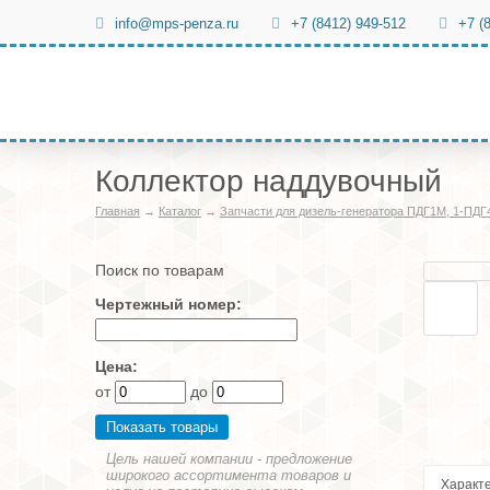
info@mps-penza.ru
+7 (8412) 949-512
+7 (
Коллектор наддувочный
Главная
→
Каталог
→
Запчасти для дизель-генератора ПДГ1М, 1-ПДГ
Поиск по товарам
Чертежный номер:
Цена:
от
до
Цель нашей компании - предложение
широкого ассортимента товаров и
Характ