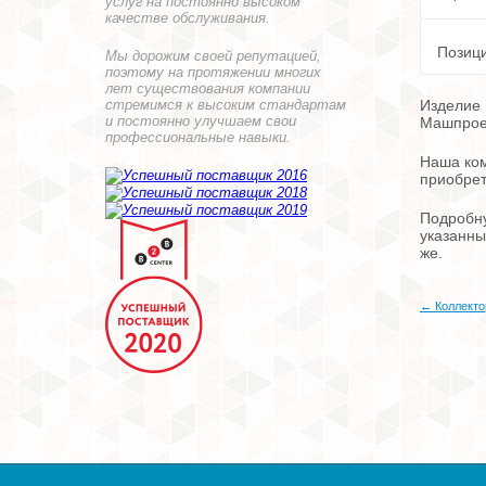
услуг на постоянно высоком
качестве обслуживания.
Позици
Мы дорожим своей репутацией,
поэтому на протяжении многих
лет существования компании
стремимся к высоким стандартам
Изделие 
и постоянно улучшаем свои
Машпроек
профессиональные навыки.
Наша ком
приобрет
Подробну
указанны
же.
← Коллекто