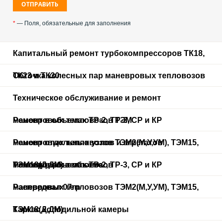
*
— Поля, обязательные для заполнения
Капитальный ремонт турбокомпрессоров ТК18,
ТК23 и ТК30
Обточка колесных пар маневровых тепловозов
Техническое обслуживание и ремонт
маневровых тепловозов ТЭМ
Ремонт в объемах ТР-2, ТР-3, СР и КР
маневровых тепловозов ТЭМ2(М,У,УМ), ТЭМ15,
Ремонт отдельных узлов и агрегатов
ТЭМ18(Д,ДМ) в объеме
маневровых тепловозов
Ремонт в объемах ТР-2, ТР-3, СР и КР
маневровых тепловозов ТЭМ2(М,У,УМ), ТЭМ15,
Распредвал 07гр
ТЭМ18(Д,ДМ)
Каркас холодильной камеры