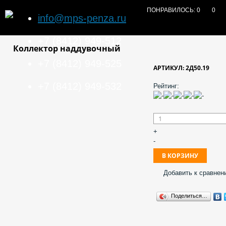
ПОНРАВИЛОСЬ:
0
0
info@mps-penza.ru
+7 (8412) 949-512
Коллектор наддувочный
+7 (8412) 949-525
АРТИКУЛ: 2Д50.19
+7 (8412) 949-532
Рейтинг:
+
-
Добавить к сравнен
Поделиться…