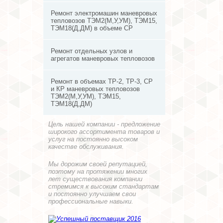
Ремонт электромашин маневровых
тепловозов ТЭМ2(М,У,УМ), ТЭМ15,
ТЭМ18(Д,ДМ) в объеме СР
Ремонт отдельных узлов и
агрегатов маневровых тепловозов
Ремонт в объемах ТР-2, ТР-3, СР
и КР маневровых тепловозов
ТЭМ2(М,У,УМ), ТЭМ15,
ТЭМ18(Д,ДМ)
Цель нашей компании - предложение
широкого ассортимента товаров и
услуг на постоянно высоком
качестве обслуживания.
Мы дорожим своей репутацией,
поэтому на протяжении многих
лет существования компании
стремимся к высоким стандартам
и постоянно улучшаем свои
профессиональные навыки.