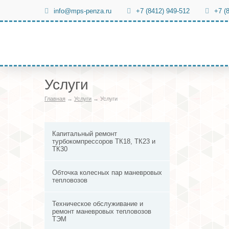
info@mps-penza.ru
+7 (8412) 949-512
+7 (
Услуги
Главная
→
Услуги
→
Услуги
Капитальный ремонт
турбокомпрессоров ТК18, ТК23 и
ТК30
Обточка колесных пар маневровых
тепловозов
Техническое обслуживание и
ремонт маневровых тепловозов
ТЭМ