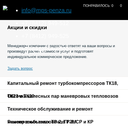
ПОНРАВИЛОСЬ:
0
0
info@mps-penza.ru
+7 (8412) 949-512
Акции и скидки
+7 (8412) 949-525
Менеджеры компании с радостью ответят на ваши вопросы и
+7 (8412) 949-532
произведут расчет стоимости услуг и подготовят
индивидуальное коммерческое предложение.
Задать вопрос
Капитальный ремонт турбокомпрессоров ТК18,
ТК23 и ТК30
Обточка колесных пар маневровых тепловозов
Техническое обслуживание и ремонт
маневровых тепловозов ТЭМ
Ремонт в объемах ТР-2, ТР-3, СР и КР