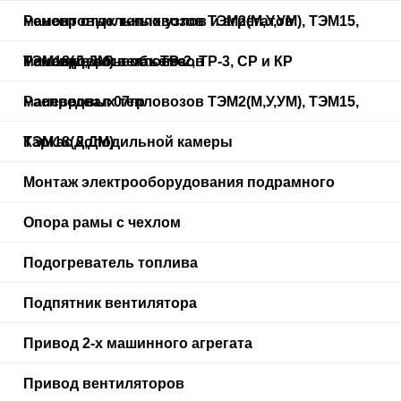
маневровых тепловозов ТЭМ2(М,У,УМ), ТЭМ15,
Ремонт отдельных узлов и агрегатов
ТЭМ18(Д,ДМ) в объеме
маневровых тепловозов
Ремонт в объемах ТР-2, ТР-3, СР и КР
маневровых тепловозов ТЭМ2(М,У,УМ), ТЭМ15,
Распредвал 07гр
ТЭМ18(Д,ДМ)
Каркас холодильной камеры
Монтаж электрооборудования подрамного
Опора рамы с чехлом
Подогреватель топлива
Подпятник вентилятора
Привод 2-х машинного агрегата
Привод вентиляторов