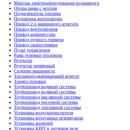
Монтаж электрооборудования подрамного
Опора рамы с чехлом
Подогреватель топлива
Подпятник вентилятора
Привод 2-х машинного агрегата
Привод вентиляторов
Привод компрессора
Привод ручного тормоза
Привод скоростимера
Пульт управления
Рама тележки тепловоза
Редуктор
Редуктор червячный
Сидение машиниста
Топливоподкачивающий агрегат
Тормоз тележки
Трубопровод водяной системы
Трубопровод водяной системы
Трубопровод маслянной системы
Трубопровод песочной системы
Трубопровод топливной системы
Установка воздухоочистителя
Установка воздущных резервуаров
Установка жалюзей
Установка КИП и датчиков реле