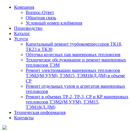
Компания
Вопрос-Ответ
Обратная связь
Условный номер клеймения
Производство
Каталог
Услуги
Капитальный ремонт турбокомпрессоров ТК18,
ТК23 и ТК30
Обточка колесных пар маневровых тепловозов
Техническое обслуживание и ремонт маневровых
тепловозов ТЭМ
Ремонт электромашин маневровых тепловозов
ТЭМ2(М,У,УМ), ТЭМ15, ТЭМ18(Д,ДМ) в объеме
СР
Ремонт отдельных узлов и агрегатов маневровых
тепловозов
Ремонт в объемах ТР-2, ТР-3, СР и КР маневровых
тепловозов ТЭМ2(М,У,УМ), ТЭМ15,
ТЭМ18(Д,ДМ)
Техническая информация
Контакты