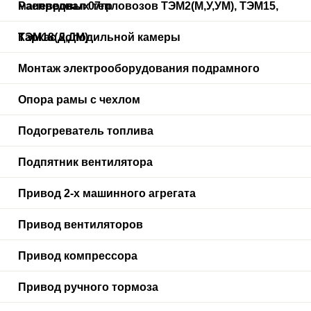
маневровых тепловозов ТЭМ2(М,У,УМ), ТЭМ15,
Распредвал 07гр
ТЭМ18(Д,ДМ)
Каркас холодильной камеры
Монтаж электрооборудования подрамного
Опора рамы с чехлом
Подогреватель топлива
Подпятник вентилятора
Привод 2-х машинного агрегата
Привод вентиляторов
Привод компрессора
Привод ручного тормоза