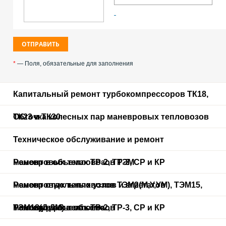
*
— Поля, обязательные для заполнения
Капитальный ремонт турбокомпрессоров ТК18,
ТК23 и ТК30
Обточка колесных пар маневровых тепловозов
Техническое обслуживание и ремонт
маневровых тепловозов ТЭМ
Ремонт в объемах ТР-2, ТР-3, СР и КР
маневровых тепловозов ТЭМ2(М,У,УМ), ТЭМ15,
Ремонт отдельных узлов и агрегатов
ТЭМ18(Д,ДМ) в объеме
маневровых тепловозов
Ремонт в объемах ТР-2, ТР-3, СР и КР