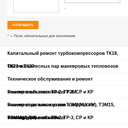
*
— Поля, обязательные для заполнения
Капитальный ремонт турбокомпрессоров ТК18,
ТК23 и ТК30
Обточка колесных пар маневровых тепловозов
Техническое обслуживание и ремонт
маневровых тепловозов ТЭМ
Ремонт в объемах ТР-2, ТР-3, СР и КР
маневровых тепловозов ТЭМ2(М,У,УМ), ТЭМ15,
Ремонт отдельных узлов и агрегатов
ТЭМ18(Д,ДМ) в объеме
маневровых тепловозов
Ремонт в объемах ТР-2, ТР-3, СР и КР