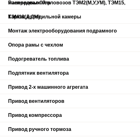
маневровых тепловозов ТЭМ2(М,У,УМ), ТЭМ15,
Распредвал 07гр
ТЭМ18(Д,ДМ)
Каркас холодильной камеры
Монтаж электрооборудования подрамного
Опора рамы с чехлом
Подогреватель топлива
Подпятник вентилятора
Привод 2-х машинного агрегата
Привод вентиляторов
Привод компрессора
Привод ручного тормоза