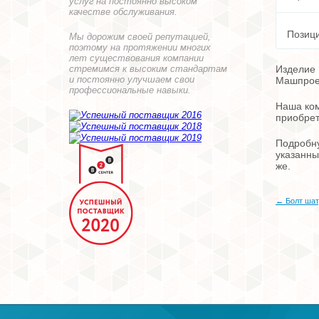
услуг на постоянно высоком
качестве обслуживания.
Позици
Мы дорожим своей репутацией,
поэтому на протяжении многих
лет существования компании
стремимся к высоким стандартам
Изделие 
и постоянно улучшаем свои
Машпроек
профессиональные навыки.
Наша ком
приобрет
Подробну
указанны
же.
← Болт шат