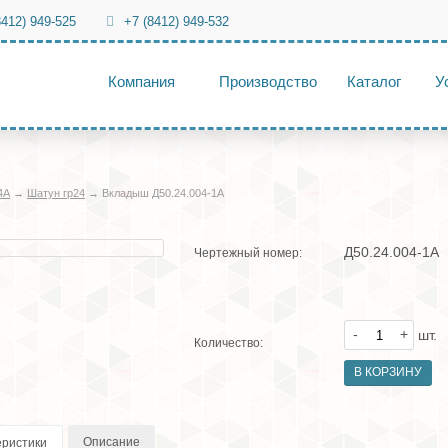
8412) 949-525
+7 (8412) 949-532
Компания
Производство
Каталог
У
4А
→
Шатун гр24
→
Вкладыш Д50.24.004-1А
Д50.24.004-1А
Чертежный номер:
-
+
шт.
Количество:
Описание
еристики