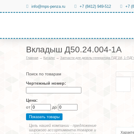
info@mps-penza.ru
+7 (8412) 949-512
+7 (
Вкладыш Д50.24.004-1А
Главная
→
Каталог
→
Запчасти для дизель-генератора ПДГ1М, 1-ПДГ
Поиск по товарам
Чертежный номер:
Цена:
от
до
Цель нашей компании - предложение
широкого ассортимента товаров и
Характ