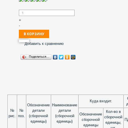
+
-
Добавить к сравнению
Поделиться…
Куда входит.
д
Обозначение
Наименование
№
№
детали
детали
Кол-во в
Обозначение
рис.
поз.
(сборочной
(сборочной
сборочной
сборочной
П
единицы)
единицы)
единицы,
единицы
шт.