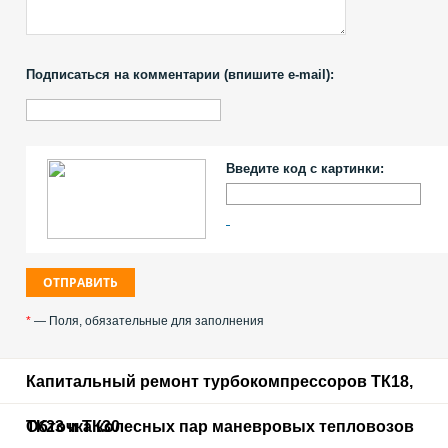
Подписаться на комментарии (впишите e-mail):
Введите код с картинки:
*
— Поля, обязательные для заполнения
Капитальный ремонт турбокомпрессоров ТК18,
ТК23 и ТК30
Обточка колесных пар маневровых тепловозов