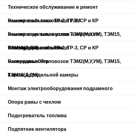
Техническое обслуживание и ремонт
маневровых тепловозов ТЭМ
Ремонт в объемах ТР-2, ТР-3, СР и КР
маневровых тепловозов ТЭМ2(М,У,УМ), ТЭМ15,
Ремонт отдельных узлов и агрегатов
ТЭМ18(Д,ДМ) в объеме
маневровых тепловозов
Ремонт в объемах ТР-2, ТР-3, СР и КР
маневровых тепловозов ТЭМ2(М,У,УМ), ТЭМ15,
Распредвал 07гр
ТЭМ18(Д,ДМ)
Каркас холодильной камеры
Монтаж электрооборудования подрамного
Опора рамы с чехлом
Подогреватель топлива
Подпятник вентилятора