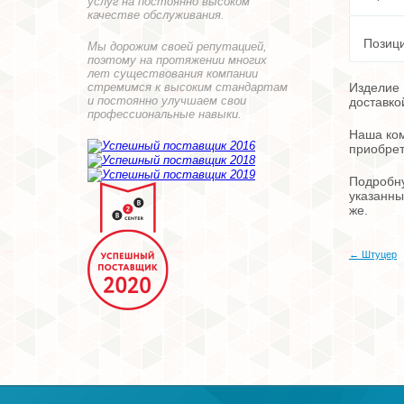
услуг на постоянно высоком
качестве обслуживания.
Позици
Мы дорожим своей репутацией,
поэтому на протяжении многих
лет существования компании
стремимся к высоким стандартам
Изделие 
и постоянно улучшаем свои
доставко
профессиональные навыки.
Наша ком
приобрет
Подробну
указанны
же.
← Штуцер