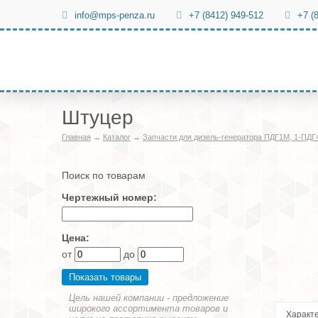
info@mps-penza.ru
+7 (8412) 949-512
+7 (
Штуцер
Главная
→
Каталог
→
Запчасти для дизель-генератора ПДГ1М, 1-ПДГ
Поиск по товарам
Чертежный номер:
Цена:
от
до
Цель нашей компании - предложение
широкого ассортимента товаров и
Характ