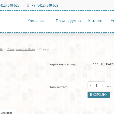
8412) 949-525
+7 (8412) 949-532
Компания
Производство
Каталог
У
4А
→
Рама двигателя 02 гр
→
Штуцер
05.444.01.86-0
Чертежный номер:
-
+
шт.
Количество:
еристики