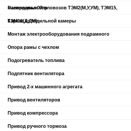
маневровых тепловозов ТЭМ2(М,У,УМ), ТЭМ15,
Распредвал 07гр
ТЭМ18(Д,ДМ)
Каркас холодильной камеры
Монтаж электрооборудования подрамного
Опора рамы с чехлом
Подогреватель топлива
Подпятник вентилятора
Привод 2-х машинного агрегата
Привод вентиляторов
Привод компрессора
Привод ручного тормоза