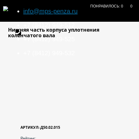
ПОНРАВИЛОСЬ:
0
0
info@mps-penza.ru
+7 (8412) 949-512
Нижняя часть корпуса уплотнения
коленчатого вала
+7 (8412) 949-525
+7 (8412) 949-532
АРТИКУЛ: Д50.02.015
Рейтинг: