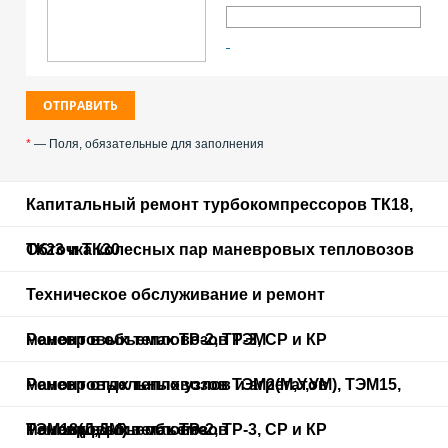
*
— Поля, обязательные для заполнения
Капитальный ремонт турбокомпрессоров ТК18,
ТК23 и ТК30
Обточка колесных пар маневровых тепловозов
Техническое обслуживание и ремонт
маневровых тепловозов ТЭМ
Ремонт в объемах ТР-2, ТР-3, СР и КР
маневровых тепловозов ТЭМ2(М,У,УМ), ТЭМ15,
Ремонт отдельных узлов и агрегатов
ТЭМ18(Д,ДМ) в объеме
маневровых тепловозов
Ремонт в объемах ТР-2, ТР-3, СР и КР