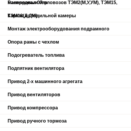
маневровых тепловозов ТЭМ2(М,У,УМ), ТЭМ15,
Распредвал 07гр
ТЭМ18(Д,ДМ)
Каркас холодильной камеры
Монтаж электрооборудования подрамного
Опора рамы с чехлом
Подогреватель топлива
Подпятник вентилятора
Привод 2-х машинного агрегата
Привод вентиляторов
Привод компрессора
Привод ручного тормоза