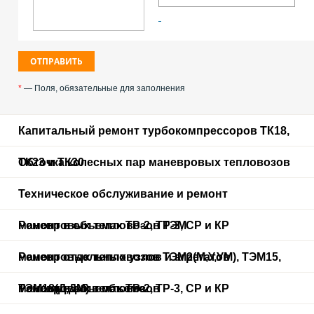
*
— Поля, обязательные для заполнения
Капитальный ремонт турбокомпрессоров ТК18,
ТК23 и ТК30
Обточка колесных пар маневровых тепловозов
Техническое обслуживание и ремонт
маневровых тепловозов ТЭМ
Ремонт в объемах ТР-2, ТР-3, СР и КР
маневровых тепловозов ТЭМ2(М,У,УМ), ТЭМ15,
Ремонт отдельных узлов и агрегатов
ТЭМ18(Д,ДМ) в объеме
маневровых тепловозов
Ремонт в объемах ТР-2, ТР-3, СР и КР