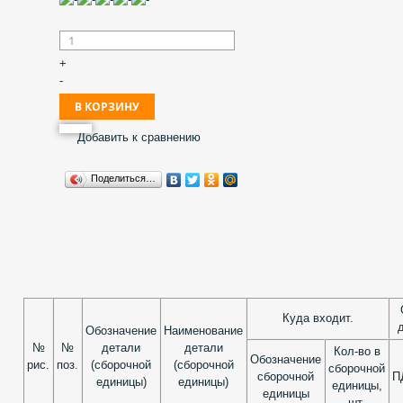
+
-
Добавить к сравнению
Поделиться…
Куда входит.
д
Обозначение
Наименование
№
№
детали
детали
Кол-во в
Обозначение
рис.
поз.
(сборочной
(сборочной
сборочной
сборочной
П
единицы)
единицы)
единицы,
единицы
шт.