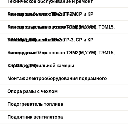
Техническое обслуживание и ремонт
маневровых тепловозов ТЭМ
Ремонт в объемах ТР-2, ТР-3, СР и КР
маневровых тепловозов ТЭМ2(М,У,УМ), ТЭМ15,
Ремонт отдельных узлов и агрегатов
ТЭМ18(Д,ДМ) в объеме
маневровых тепловозов
Ремонт в объемах ТР-2, ТР-3, СР и КР
маневровых тепловозов ТЭМ2(М,У,УМ), ТЭМ15,
Распредвал 07гр
ТЭМ18(Д,ДМ)
Каркас холодильной камеры
Монтаж электрооборудования подрамного
Опора рамы с чехлом
Подогреватель топлива
Подпятник вентилятора