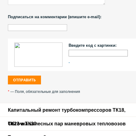
Подписаться на комментарии (впишите e-mail):
Введите код с картинки:
*
— Поля, обязательные для заполнения
Капитальный ремонт турбокомпрессоров ТК18,
ТК23 и ТК30
Обточка колесных пар маневровых тепловозов