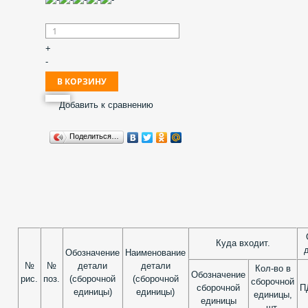
+
-
Добавить к сравнению
Поделиться…
Куда входит.
д
Обозначение
Наименование
№
№
детали
детали
Кол-во в
Обозначение
рис.
поз.
(сборочной
(сборочной
сборочной
сборочной
П
единицы)
единицы)
единицы,
единицы
шт.