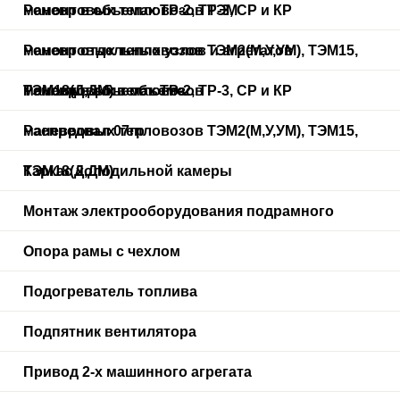
маневровых тепловозов ТЭМ
Ремонт в объемах ТР-2, ТР-3, СР и КР
маневровых тепловозов ТЭМ2(М,У,УМ), ТЭМ15,
Ремонт отдельных узлов и агрегатов
ТЭМ18(Д,ДМ) в объеме
маневровых тепловозов
Ремонт в объемах ТР-2, ТР-3, СР и КР
маневровых тепловозов ТЭМ2(М,У,УМ), ТЭМ15,
Распредвал 07гр
ТЭМ18(Д,ДМ)
Каркас холодильной камеры
Монтаж электрооборудования подрамного
Опора рамы с чехлом
Подогреватель топлива
Подпятник вентилятора
Привод 2-х машинного агрегата