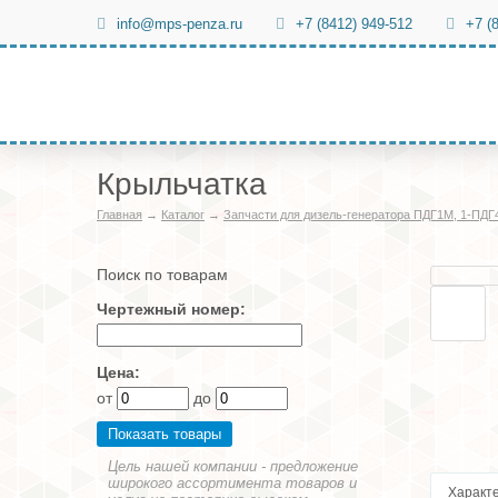
info@mps-penza.ru
+7 (8412) 949-512
+7 (
Крыльчатка
Главная
→
Каталог
→
Запчасти для дизель-генератора ПДГ1М, 1-ПДГ
Поиск по товарам
Чертежный номер:
Цена:
от
до
Цель нашей компании - предложение
широкого ассортимента товаров и
Характ