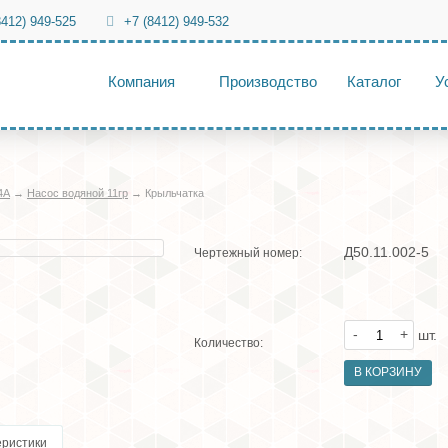
8412) 949-525
+7 (8412) 949-532
Компания
Производство
Каталог
У
4А
→
Насос водяной 11гр
→
Крыльчатка
Д50.11.002-5
Чертежный номер:
-
+
шт.
Количество:
еристики