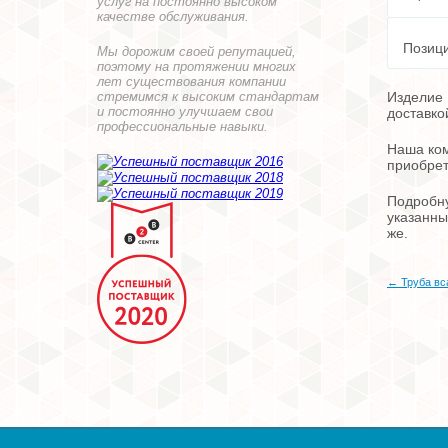
услуг на постоянно высоком
качестве обслуживания.
Позици
Мы дорожим своей репутацией,
поэтому на протяжении многих
лет существования компании
стремимся к высоким стандартам
Изделие 
и постоянно улучшаем свои
доставко
профессиональные навыки.
Наша ком
приобрет
Подробну
указанны
же.
← Труба в