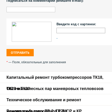
Подписаться на комментарии (впишите e-mail):
Введите код с картинки:
*
— Поля, обязательные для заполнения
Капитальный ремонт турбокомпрессоров ТК18,
ТК23 и ТК30
Обточка колесных пар маневровых тепловозов
Техническое обслуживание и ремонт
маневровых тепловозов ТЭМ
Ремонт в объемах ТР-2, ТР-3, СР и КР