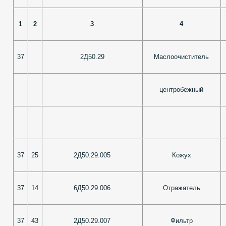
1
2
3
4
37
2Д50.29
Маслоочиститель
центробежный
37
25
2Д50.29.005
Кожух
37
14
6Д50.29.006
Отражатель
37
43
2Д50.29.007
Фильтр