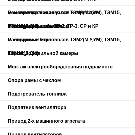
маневровых тепловозов ТЭМ2(М,У,УМ), ТЭМ15,
Ремонт отдельных узлов и агрегатов
ТЭМ18(Д,ДМ) в объеме
маневровых тепловозов
Ремонт в объемах ТР-2, ТР-3, СР и КР
маневровых тепловозов ТЭМ2(М,У,УМ), ТЭМ15,
Распредвал 07гр
ТЭМ18(Д,ДМ)
Каркас холодильной камеры
Монтаж электрооборудования подрамного
Опора рамы с чехлом
Подогреватель топлива
Подпятник вентилятора
Привод 2-х машинного агрегата
Привод вентиляторов