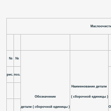
Маслоочисти
№
№
рис.
поз.
Наименование детали
Обозначение
( сборочной единицы )
О
детали ( сбо
рочной еди
ницы )