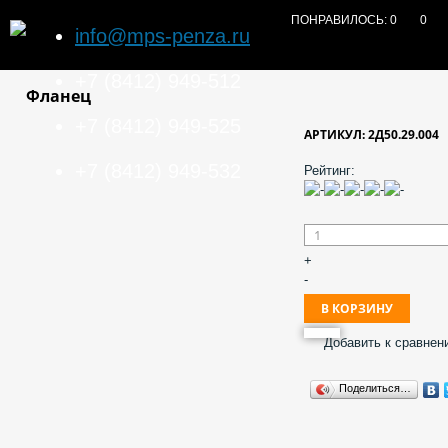
ПОНРАВИЛОСЬ:
0
0
info@mps-penza.ru
+7 (8412) 949-512
Фланец
+7 (8412) 949-525
АРТИКУЛ: 2Д50.29.004
+7 (8412) 949-532
Рейтинг:
+
-
Добавить к сравнен
Поделиться…