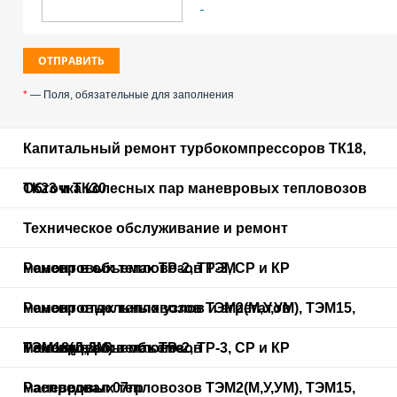
*
— Поля, обязательные для заполнения
Капитальный ремонт турбокомпрессоров ТК18,
ТК23 и ТК30
Обточка колесных пар маневровых тепловозов
Техническое обслуживание и ремонт
маневровых тепловозов ТЭМ
Ремонт в объемах ТР-2, ТР-3, СР и КР
маневровых тепловозов ТЭМ2(М,У,УМ), ТЭМ15,
Ремонт отдельных узлов и агрегатов
ТЭМ18(Д,ДМ) в объеме
маневровых тепловозов
Ремонт в объемах ТР-2, ТР-3, СР и КР
маневровых тепловозов ТЭМ2(М,У,УМ), ТЭМ15,
Распредвал 07гр