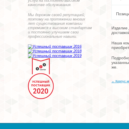
услуг на постоянно высоком
качестве обслуживания.
Позици
Мы дорожим своей репутацией,
поэтому на протяжении многих
лет существования компании
стремимся к высоким стандартам
Изделие 
и постоянно улучшаем свои
доставко
профессиональные навыки.
Наша ком
приобрет
Подробну
указанны
же.
← Корпус и