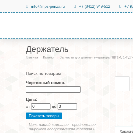
info@mps-penza.ru
+7 (8412) 949-512
+7 (
Держатель
Главная
→
Каталог
→
Запчасти для дизель-генератора ПДГ1М, 1-ПДГ
Поиск по товарам
Чертежный номер:
Цена:
от
до
Цель нашей компании - предложение
широкого ассортимента товаров и
Характ