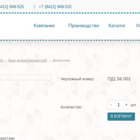
8412) 949-525
+7 (8412) 949-532
Компания
Производство
Каталог
У
4А
→
Кран индикаторный гр56
→
Держатель
ПД1.56.001
Чертежный номер:
-
+
шт.
Количество:
еристики