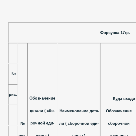
Форсунка 17гр.
№
рис.
Обозначение
Куда входи
детали ( сбо-
Наименование дета-
Обозначение
рочной еди-
№
ли ( сборочной еди-
сборочной
ницы )
поз.
ницы )
единицы