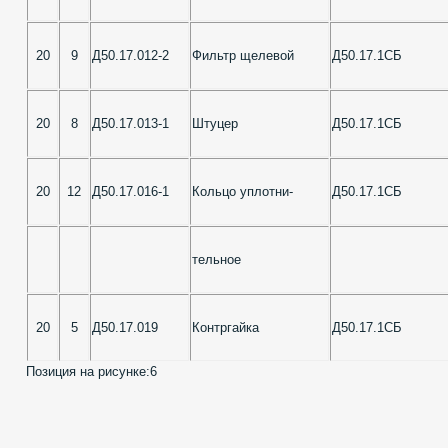
20
9
Д50.17.012-2
Фильтр щелевой
Д50.17.1СБ
20
8
Д50.17.013-1
Штуцер
Д50.17.1СБ
20
12
Д50.17.016-1
Кольцо уплотни-
Д50.17.1СБ
тельное
20
5
Д50.17.019
Контргайка
Д50.17.1СБ
Позиция на рисунке:
6