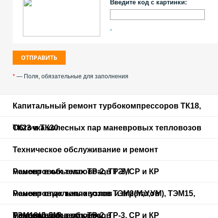
Введите код с картинки:
*
— Поля, обязательные для заполнения
Капитальный ремонт турбокомпрессоров ТК18,
ТК23 и ТК30
Обточка колесных пар маневровых тепловозов
Техническое обслуживание и ремонт
маневровых тепловозов ТЭМ
Ремонт в объемах ТР-2, ТР-3, СР и КР
маневровых тепловозов ТЭМ2(М,У,УМ), ТЭМ15,
Ремонт отдельных узлов и агрегатов
ТЭМ18(Д,ДМ) в объеме
маневровых тепловозов
Ремонт в объемах ТР-2, ТР-3, СР и КР