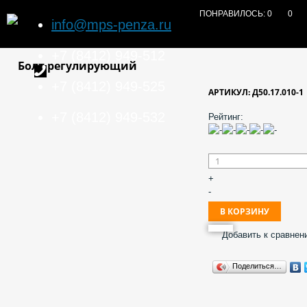
ПОНРАВИЛОСЬ:
0
0
info@mps-penza.ru
+7 (8412) 949-512
Болт регулирующий
+7 (8412) 949-525
АРТИКУЛ: Д50.17.010-1
+7 (8412) 949-532
Рейтинг:
+
-
Добавить к сравнен
Поделиться…