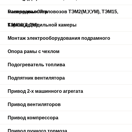
маневровых тепловозов ТЭМ2(М,У,УМ), ТЭМ15,
Распредвал 07гр
ТЭМ18(Д,ДМ)
Каркас холодильной камеры
Монтаж электрооборудования подрамного
Опора рамы с чехлом
Подогреватель топлива
Подпятник вентилятора
Привод 2-х машинного агрегата
Привод вентиляторов
Привод компрессора
Привод ручного тормоза