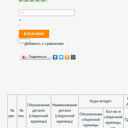
+
-
Добавить к сравнению
Поделиться…
Куда входит.
д
Обозначение
Наименование
№
№
детали
детали
Кол-во в
Обозначение
рис.
поз.
(сборочной
(сборочной
сборочной
сборочной
П
единицы)
единицы)
единицы,
единицы
шт.