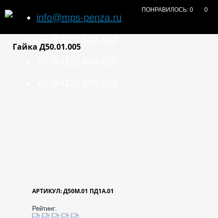
ПОНРАВИЛОСЬ:
0
0
info@mps-penza.ru
+7 (8412) 949-512
Гайка Д50.01.005
+7 (8412) 949-525
+7 (8412) 949-532
АРТИКУЛ: Д50М.01 ПД1А.01
Рейтинг: