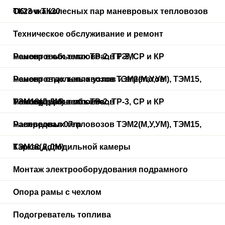
ТК23 и ТК30
Обточка колесных пар маневровых тепловозов
Техническое обслуживание и ремонт
маневровых тепловозов ТЭМ
Ремонт в объемах ТР-2, ТР-3, СР и КР
маневровых тепловозов ТЭМ2(М,У,УМ), ТЭМ15,
Ремонт отдельных узлов и агрегатов
ТЭМ18(Д,ДМ) в объеме
маневровых тепловозов
Ремонт в объемах ТР-2, ТР-3, СР и КР
маневровых тепловозов ТЭМ2(М,У,УМ), ТЭМ15,
Распредвал 07гр
ТЭМ18(Д,ДМ)
Каркас холодильной камеры
Монтаж электрооборудования подрамного
Опора рамы с чехлом
Подогреватель топлива